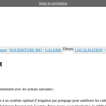
Jump to navigation
Divers
ment
NOURRITURE BIO
GALERIE
LOCALISATION
t
onnement avec les actions suivantes :
ce à un système optimal d’irrigation par pompage pour améliorer les cult