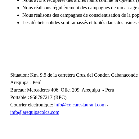
Nous avons récupérer des arbres natifs comme la Queñua (Pol
Nous réalisons régulièrement des campagnes de ramassage de
Nous réalisons des campagnes de conscientisation de la pop
Les déchets solides sont ramassés et traités dans des usines 
Situation: Km. 9,5 de la carretera Cruz del Condor, Cabanaconde
Arequipa - Perú
Bureau: Mercaderes 406, Ofic. 209 Arequipa - Perú
Portable : 958797217 (RPC)
Courrier électronique:
info@colcarestaurant.com
-
info@arequipacolca.com